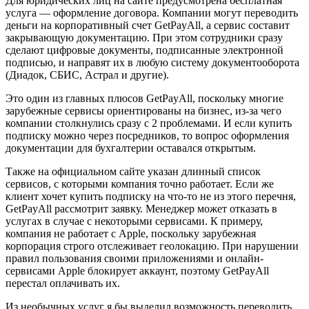
Для юридических лиц на сайте предусмотрена бесплатная
услуга — оформление договора. Компании могут переводить
деньги на корпоративный счет GetPayAll, а сервис составит
закрывающую документацию. При этом сотрудники сразу
сделают цифровые документы, подписанные электронной
подписью, и направят их в любую систему документооборота
(Диадок, СБИС, Астрал и другие).
Это один из главных плюсов GetPayAll, поскольку многие
зарубежные сервисы ориентированы на бизнес, из-за чего
компании столкнулись сразу с 2 проблемами. И если купить
подписку можно через посредников, то вопрос оформления
документации для бухгалтерии оставался открытым.
Также на официальном сайте указан длинный список
сервисов, с которыми компания точно работает. Если же
клиент хочет купить подписку на что-то не из этого перечня,
GetPayAll рассмотрит заявку. Менеджер может отказать в
услугах в случае с некоторыми сервисами. К примеру,
компания не работает с Apple, поскольку зарубежная
корпорация строго отслеживает геолокацию. При нарушении
правил пользования своими приложениями и онлайн-
сервисами Apple блокирует аккаунт, поэтому GetPayAll
перестал оплачивать их.
Из необычных услуг я бы выделил возможность переводить