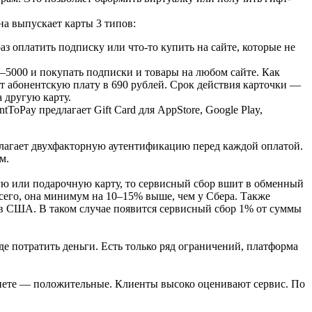
на выпускает карты 3 типов:
з оплатить подписку или что-то купить на сайте, которые не
1–5000 и покупать подписки и товары на любом сайте. Как
ет абонентскую плату в 690 рублей. Срок действия карточки —
а другую карту.
oPay предлагает Gift Card для AppStore, Google Play,
лагает двухфакторную аутентификацию перед каждой оплатой.
м.
ную или подарочную карту, то сервисный сбор вшит в обменный
 всего, она минимум на 10–15% выше, чем у Сбера. Также
х в США. В таком случае появится сервисный сбор 1% от суммы
де потратить деньги. Есть только ряд ограничений, платформа
ернете — положительные. Клиенты высоко оценивают сервис. По