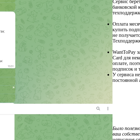
Сервис берет
банковской 
техподдержка
Оплата меся
купить подп
не получает
Техподдержк
WantToPay з
Card для не
оплате, поэ
подписок и 
У сервиса не
постоянной 
Было полезн
ваш собстве
написание са