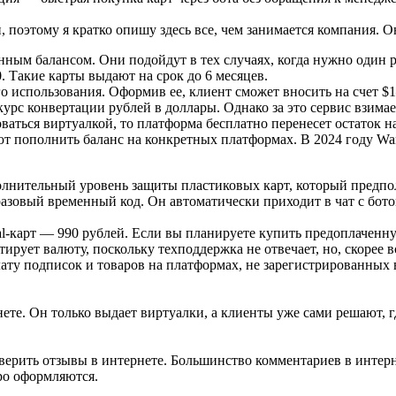
 поэтому я кратко опишу здесь все, чем занимается компания. О
ым балансом. Они подойдут в тех случаях, когда нужно один ра
 Такие карты выдают на срок до 6 месяцев.
о использования. Оформив ее, клиент сможет вносить на счет $
курс конвертации рублей в доллары. Однако за это сервис взима
ваться виртуалкой, то платформа бесплатно перенесет остаток н
т пополнить баланс на конкретных платформах. В 2024 году WantT
олнительный уровень защиты пластиковых карт, который предпо
азовый временный код. Он автоматически приходит в чат с бото
ual-карт — 990 рублей. Если вы планируете купить предоплачен
тирует валюту, поскольку техподдержка не отвечает, но, скорее
плату подписок и товаров на платформах, не зарегистрированны
ете. Он только выдает виртуалки, а клиенты уже сами решают, г
проверить отзывы в интернете. Большинство комментариев в инт
ро оформляются.