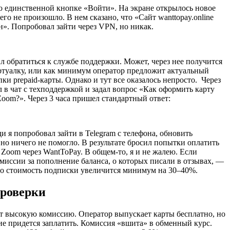
о единственной кнопке «Войти». На экране открылось новое
его не произошло. В нем сказано, что «Сайт wanttopay.online
н». Попробовал зайти через VPN, но никак.
ил обратиться к службе поддержки. Может, через нее получится
ртуалку, или как минимум оператор предложит актуальный
ки prepaid-карты. Однако и тут все оказалось непросто. Через
 в чат с техподдержкой и задал вопрос «Как оформить карту
Zoom?». Через 3 часа пришел стандартный ответ:
и я попробовал зайти в Telegram с телефона, обновить
 но ничего не помогло. В результате бросил попытки оплатить
 Zoom через WantToPay. В общем-то, я и не жалею. Если
миссии за пополнение баланса, о которых писали в отзывах, —
 то стоимость подписки увеличится минимум на 30–40%.
проверки
т высокую комиссию. Оператор выпускает карты бесплатно, но
ие придется заплатить. Комиссия «вшита» в обменный курс.