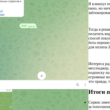
Я кликнул п
окно, но нич
заблокирова
Тогда я реш
оплатить ви
способ покуп
бота перешел
для оплаты 
Интереса рад
мессенджер,
подписку на
огромные ко
это правда,
Итоги 
Сервис имее
за пополнен