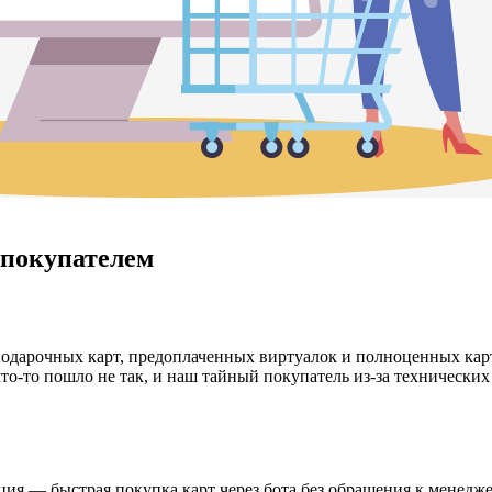
 покупателем
дарочных карт, предоплаченных виртуалок и полноценных карт 
 что-то пошло не так, и наш тайный покупатель из-за техническ
пция — быстрая покупка карт через бота без обращения к менедж