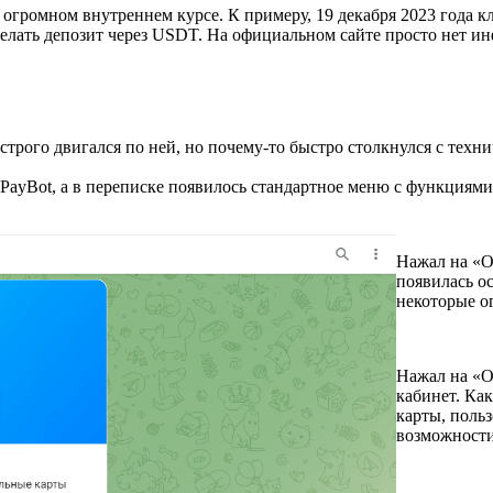
огромном внутреннем курсе. К примеру, 19 декабря 2023 года к
сделать депозит через USDT. На официальном сайте просто нет и
строго двигался по ней, но почему-то быстро столкнулся с тех
oPayBot, а в переписке появилось стандартное меню с функциями
Нажал на «О
появилась о
некоторые о
Нажал на «О
кабинет. Как
карты, польз
возможности