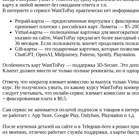
карту в любой момент без ожидания ответа и т.п.
В интернете о сервисе WantToPay практически нет информации,
Prepaid-карты — предоплаченные виртуалки с фиксированн
принимает платежи с российских карт. Лимиты — $5–200.
Virtual-карты — полноценные карточки для многократног
указано на сайте, WantToPay предлагает более выгодный 
36 месяцев. Если пользователь захочет продолжить пользо
Gift-карты — это подарочные карточки, которые позволяю
ChatGPT, OpenAI, Midjourney, Patreon, Spotify, Playstation.
Особенность карт WantToPay — поддержка 3D-Secure. Это доп
Клиент должен ввести не только полные реквизиты, но и однор
Отмечу, что оператор взимает комиссию за выпуск только Virt
курс. Не получилось узнать, по какому курсу WantToPay конвер
следует учитывать, что онлайн-сервис взимает комиссию за о
+ фиксированная плата в $0,5.
Сам сервис не занимается оплатой подписок и товаров в интерн
не работает с App Store, Google Play, Onlyfans, Playstation и т.д.
После изучения деталей на сайте и в Telegram-боте я решил 
их мнению, отлично работает служба поддержки, а карты быст