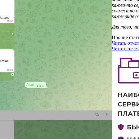
какого-то с
совместно с
каком виде 
Для того, ч
Прочие стат
Читать отчет
Читать отчет