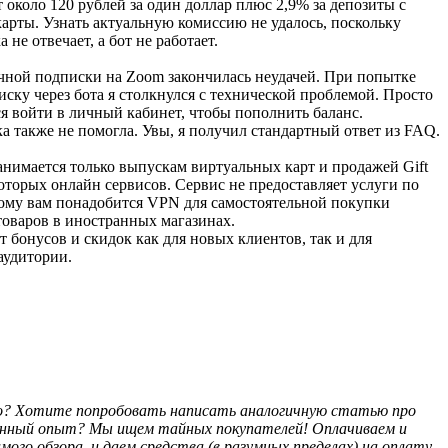
 около 120 рублей за один доллар плюс 2,9% за депозиты с
карты. Узнать актуальную комиссию не удалось, поскольку
 не отвечает, а бот не работает.
чной подписки на Zoom закончилась неудачей. При попытке
иску через бота я столкнулся с технической проблемой. Просто
ся войти в личный кабинет, чтобы пополнить баланс.
а также не помогла. Увы, я получил стандартный ответ из FAQ.
анимается только выпускам виртуальных карт и продажей Gift
которых онлайн сервисов. Сервис не предоставляет услуги по
тому вам понадобится VPN для самостоятельной покупки
товаров в иностранных магазинах.
т бонусов и скидок как для новых клиентов, так и для
аудитории.
о? Хотите попробовать написать аналогичную статью про
нный опыт? Мы ищем тайных покупателей! Оплачиваем и
мого обзора, и даем средства (в разумных пределах) на оплату