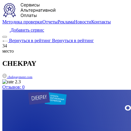
Методика проверки
Отчеты
Реклама
Новости
Контакты
Добавить сервис
Вернуться в рейтинг
Вернуться в рейтинг
34
место
CHEKPAY
chekpayment.com
2.3
Отзывов: 0