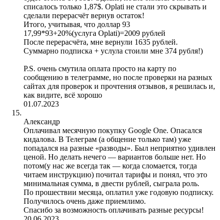
списалось только 1,87$. Oplati не стали это скрывать и
сделали перерасчёт вернув остаток!
Итого, учитывая, что доллар 93
17,99*93+20%(услуга Oplati)=2009 рублей
После перерасчёта, мне вернули 1635 рублей.
Суммарно подписка + услула стоили мне 374 рубля!)
P.S. очень смутила оплата просто на карту по
сообщению в телеграмме, но после проверки на разных
сайтах для проверок и прочтения отзывов, я решилась и,
как видите, всё хорошо
01.07.2023
Александр
Оплачивал месячную покупку Google One. Опасался
кидалова. В Телеграм (а общение только там) уже
попадался на разные «разводы». Был неприятно удивлен
ценой. Но делать нечего — вариантов больше нет. Но
потом(у нас же всегда так — когда сломается, тогда
читаем инструкцию) почитал тарифы и понял, что это
минимальная сумма, в двести рублей, сыграла роль.
По прошествии месяца, оплатил уже годовую подписку.
Получилось очень даже приемлимо.
Спасибо за возможность оплачивать разные ресурсы!
20.06.2023