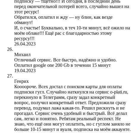
подписку — тщетно!!! И сегодня, в последний день
перед окончательной потерей всего, случайно вышел на
этот ресурс!
Обратился, оплатил и жду — ну блин, как везде
обманут!
И, о счастье! Буквально, в теч 10-ти минут, всё ожило на
моём облаке!!! Ещё рас с благодарностью этому
ресурсу!!!
26.04.2023
Михаил
Отличный сервис. Все быстро, надёжно и удобно.
Оплатил google one 200 Gb в течении 15 минут
19.04.2023
Генрих
Коооороче. Всех достал с поиском карты для оплаты
подписки гугл. Случайно наткнулся на сервис o-plati.ru,
перекинуло в Телеграмм, сразу задал конкретный
вопрос, получил конкретный ответ. Предложили сразу
перевод, подумал лажа какая-то. Решил рискнуть и не
прогадал. Сервис очень удобный и быстрый. Всё делал
сам, легко и понятно. Ребятам реальный респект. Не
знаю, что ещё они могут оплатить, но с гуглом заняло не
больше 10-15 минут и вуаля, подписка на моём аккаунте.