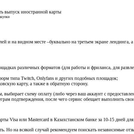
зать выпуск иностранной карты
акупки
лей и на видном месте –буквально на третьем экране лендинга, 
адках различных форматов (для работы и фриланса, для развлеч
форм типа Twitch, Onlyfans и других подобных площадок;
вскую карту, а также в обратную сторону.
м, выбирает схему оплату (либо через ваш аккаунт с предоставле
леграм подтверждения, после чего сервис обещает выполнить свои
арты Visa или Mastercard в Казахстанском банке за 10-15 дней 
сть. Но на всякий случай рекомендуем поискать независимые отз