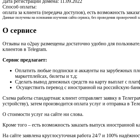
Дата регистрации домена:
11.09.2022
Способ оплаты:
оплата за клиента (передача доступов), есть возможность зака
Данные получены на основании изучения сайта сервиса, без проведения проверочной з
О сервисе
Отзывы на o2pay размещены достаточно удобно для пользовате
клиентов в Telegram.
Сервис предлагает:
Оплатить любые подписки и аккаунты на зарубежных площ
маркетплейсах, билеты и т.д;
Сделать вывод денежных средств на карту выплат с плат
Осуществить перевод с иностранной на российскую банко
Схема работы стандартная: клиент отправляет заявку в Телегра
устройству), затем производится оплата услуг и отправка в Те
О стоимости услуг на сайте ни слова.
Кроме того – есть возможность заказать выпуск иностранной к
На сайте заявлена круглосуточная работа 24/7 и 100% надёжно